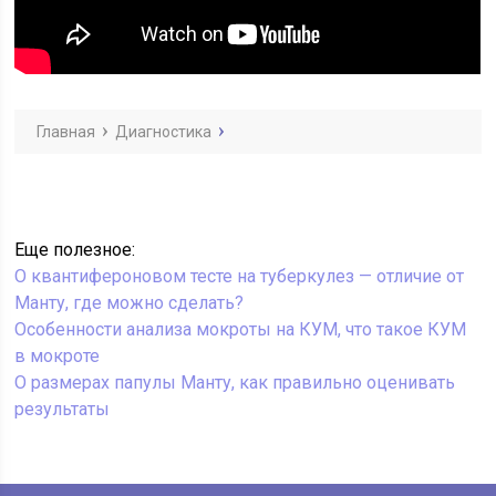
Главная
Диагностика
Еще полезное:
О квантифероновом тесте на туберкулез — отличие от
Манту, где можно сделать?
Особенности анализа мокроты на КУМ, что такое КУМ
в мокроте
О размерах папулы Манту, как правильно оценивать
результаты