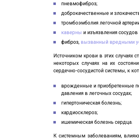
пневмофиброз;
доброкачественные и злокачест
тромбоэмболия легочной артерии
каверны
и изъязвления сосудов 
фиброз,
вызванный вредными ус
Источником крови в этих случаях с
некоторых случаях на их состоян
сердечно-сосудистой системы, к ко
врожденные и приобретенные п
давления в легочных сосудах;
гипертоническая болезнь;
кардиосклероз;
ишемическая болезнь сердца.
К системным заболеваниям, влияю