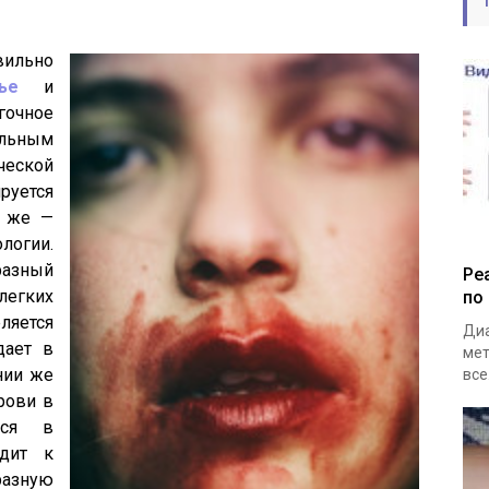
ильно
ье
и
очное
ельным
ческой
ируется
и же —
ологии.
разный
Ре
егких
по
ляется
Диа
дает в
мет
нии же
все.
рови в
ься в
одит к
разную