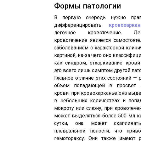
Формы патологии
В первую очередь нужно прав
дифференцировать
кровохаркан
легочное кровотечение. Лег
кровотечение является самостоят
заболеванием с характерной клини
картиной, из-за чего оно классифиц
как синдром, отхаркивание кров
это всего лишь симптом другой пат
Главное отличие этих состояний — 
объем попадающей в просвет л
крови: при кровохарканье она выде
в небольших количествах и попа
мокроту или слюну, при кровотече
может выделяться более 500 мл к
сутки, она может скапливат
плевральной полости, что прив
гемотораксу. Они также имеют 