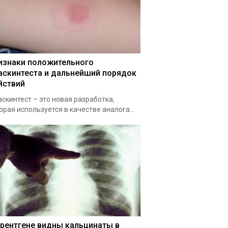
изнаки положительного
аскинтеста и дальнейший порядок
йствий
скинтест – это новая разработка,
орая используется в качестве аналога...
 рентгене видны кальцинаты в