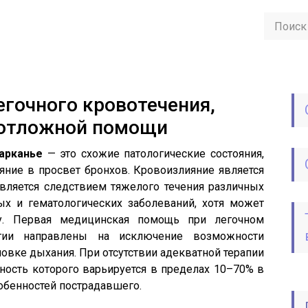
егочного кровотечения,
еотложной помощи
харканье
— это схожие патологические состояния,
яние в просвет бронхов. Кровоизлияние является
является следствием тяжелого течения различных
ых и гематологических заболеваний, хотя может
у. Первая медицинская помощь при легочном
огии направлены на исключение возможности
новке дыхания. При отсутствии адекватной терапии
ность которого варьируется в пределах 10–70% в
обенностей пострадавшего.