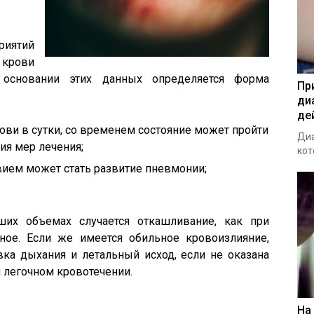
риятий
 крови
 основании этих данных определяется форма
Пр
ди
де
рови в сутки, со временем состояние может пройти
Диа
ия мер лечения;
кот
твием может стать развитие пневмонии;
их объемах случается откашливание, как при
вное. Если же имеется обильное кровоизлияние,
вка дыхания и летальный исход, если не оказана
 легочном кровотечении.
На