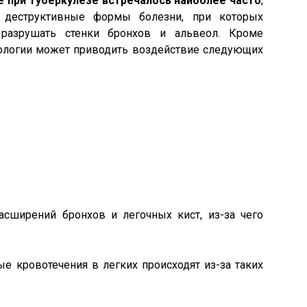
е при туберкулезе встречалось наиболее часто
;
 деструктивные формы болезни, при которых
 разрушать стенки бронхов и альвеол. Кроме
тологии может приводить воздействие следующих
сширений бронхов и легочных кист, из-за чего
е кровотечения в легких происходят из-за таких