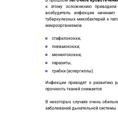
В прошлом
легочное кровотечени
к этому осложнению приводили
возбудитель инфекции начинает
туберкулезных микобактерий к па
микроорганизмов:
стафилококки;
пневмококки;
менингококки;
паразиты;
грибки (аспергиллы).
Инфекции приводят к развитию ра
прочность тканей снижается.
В некоторых случаях очень обильны
заболеваний дыхательной системы: