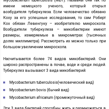
Mycobacterium tuberculosis (МБТ). Названы они так по
имени немецкого ученого, который открыл
возбудителя туберкулеза. Если человечество обязано
Коху за его успешные исследования, то сам Роберт
Кох обязан Левенгуку – изобретателю микроскопа.
Возбудители туберкулеза – микобактерии имеют
размеры, измеряемые в микрометрах (тысячных
долях миллиметра). Рассмотреть их можно только при
большом увеличении микроскопа.
Насчитывается более 74 видов микобактерий. Они
широко распространены в почве, воде и среди людей.
Туберкулез вызывают 3 вида микобактерий:
Mycobacterium tuberculosis(человеческий вид)
Mycobacterium bovis (бычий вид)
Mycobacterium africanum (промежуточный вид)
Эти 3 вида бактерий способны жить и размножаться в