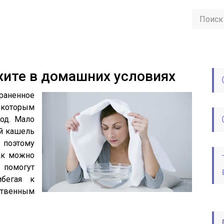
хите в домашних условиях
раненное
 которым
од. Мало
й кашель
 поэтому
ак можно
 помогут
ибегая к
твенным