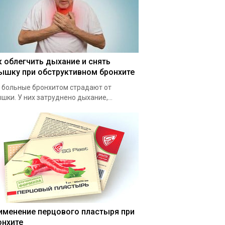
к облегчить дыхание и снять
ышку при обструктивном бронхите
 больные бронхитом страдают от
шки. У них затруднено дыхание,...
именение перцового пластыря при
онхите