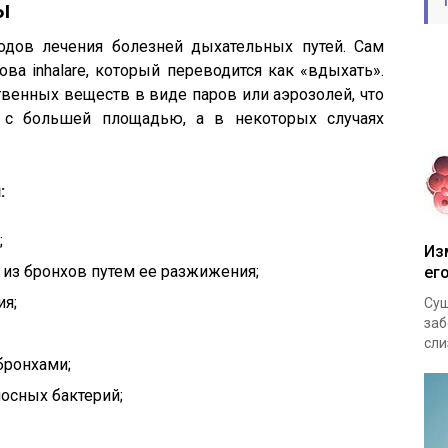
ы
одов лечения болезней дыхательных путей. Сам
ова inhalare, который переводится как «вдыхать».
венных веществ в виде паров или аэрозолей, что
 с большей площадью, а в некоторых случаях
:
;
Из
из бронхов путем ее разжижения;
ег
ия;
Сущ
заб
сли
бронхами;
осных бактерий;